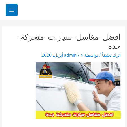
خطي
لى
MAIN
لمحتوى
MENU
افضل-مغاسل-سيارات-متحركة-
جدة
اترك تعليقاً
/ بواسطة
4 أبريل، 2020
/
admin