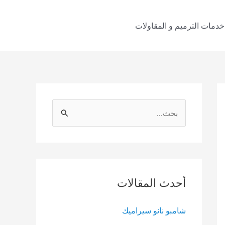
خدمات الترميم و المقاولات
S
e
a
r
c
أحدث المقالات
h
f
شامبو نانو سيراميك
o