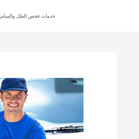
خطي
لى
خدمات فحص الفلل والمباني
لمحتوى