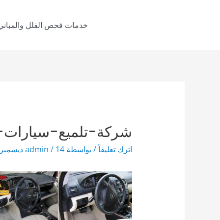
خطي
لى
خدمات فحص الفلل والمباني
لمحتوى
شركة-تلميع-سيارات-
اترك تعليقاً
/ بواسطة
14 ديسمبر، 2019
/
admin