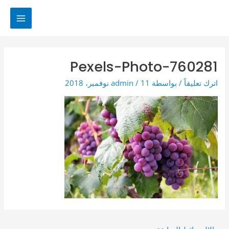
خطي
لى
MAIN
لمحتوى
MENU
Pexels-Photo-760281
اترك تعليقاً
/ بواسطة
11 نوفمبر، 2018
/
admin
Post