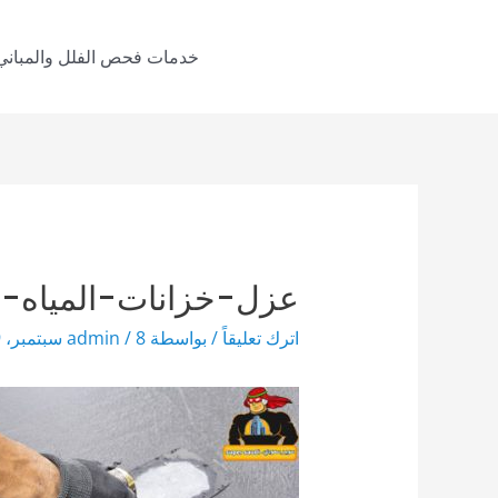
خطي
لى
خدمات فحص الفلل والمباني
لمحتوى
عزل-خزانات-المياه-ا
اترك تعليقاً
/ بواسطة
8 سبتمبر، 2019
/
admin