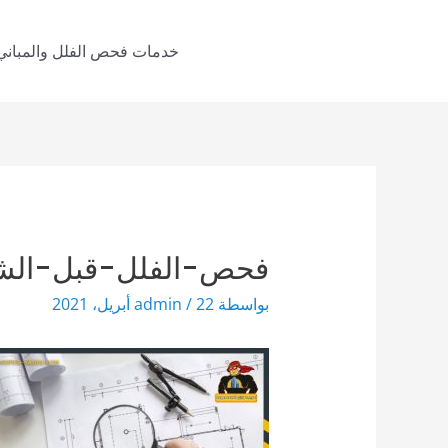
خطي
لى
خدمات فحص الفلل والمباني
لمحتوى
فحص-الفلل-قبل-الش
بواسطة
22 أبريل، 2021
/
admin