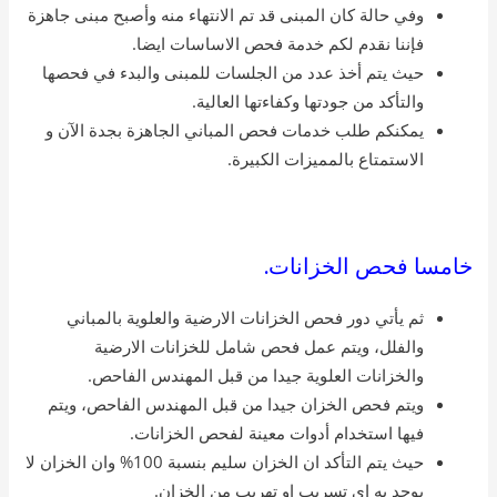
وفي حالة كان المبنى قد تم الانتهاء منه وأصبح مبنى جاهزة
فإننا نقدم لكم خدمة فحص الاساسات ايضا.
حيث يتم أخذ عدد من الجلسات للمبنى والبدء في فحصها
والتأكد من جودتها وكفاءتها العالية.
يمكنكم طلب خدمات فحص المباني الجاهزة بجدة الآن و
الاستمتاع بالمميزات الكبيرة.
خامسا فحص الخزانات.
ثم يأتي دور فحص الخزانات الارضية والعلوية بالمباني
والفلل، ويتم عمل فحص شامل للخزانات الارضية
والخزانات العلوية جيدا من قبل المهندس الفاحص.
ويتم فحص الخزان جيدا من قبل المهندس الفاحص، ويتم
فيها استخدام أدوات معينة لفحص الخزانات.
حيث يتم التأكد ان الخزان سليم بنسبة 100% وان الخزان لا
يوجد به اي تسريب او تهريب من الخزان.