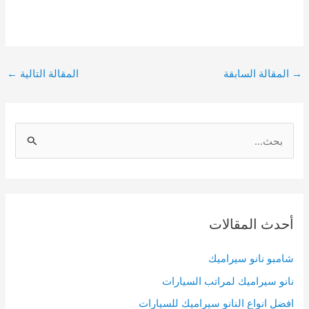
Post
→
المقالة السابقة
المقالة التالية
←
navigation
S
e
a
r
c
أحدث المقالات
h
f
شامبو نانو سيراميك
o
نانو سيراميك لمراتب السيارات
r
افضل انواع النانو سيراميك للسيارات