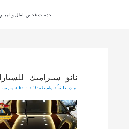
خطي
لى
خدمات فحص الفلل والمباني
لمحتوى
نانو-سيراميك-للسيارا
اترك تعليقاً
/ بواسطة
10 مارس، 2020
/
admin