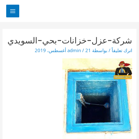
خطي
لى
MAIN
لمحتوى
MENU
شركة-عزل-خزانات-بحي-السويدي
اترك تعليقاً
/ بواسطة
21 أغسطس، 2019
/
admin