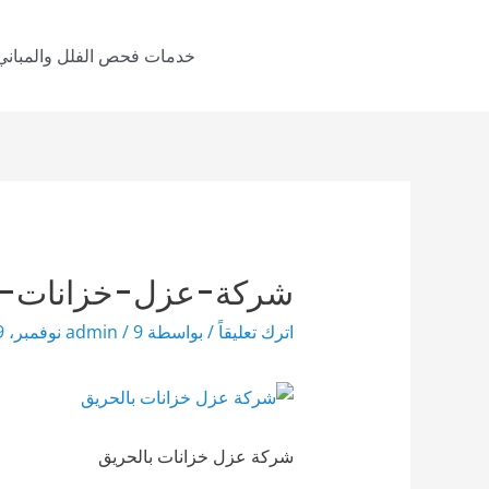
خطي
لى
خدمات فحص الفلل والمباني
لمحتوى
شركة-عزل-خزانات-ب
اترك تعليقاً
/ بواسطة
9 نوفمبر، 2019
/
admin
شركة عزل خزانات بالحريق