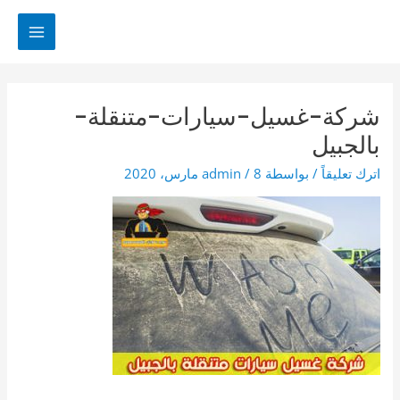
خطي
لى
MAIN
لمحتوى
MENU
شركة-غسيل-سيارات-متنقلة-
بالجبيل
اترك تعليقاً
/ بواسطة
8 مارس، 2020
/
admin