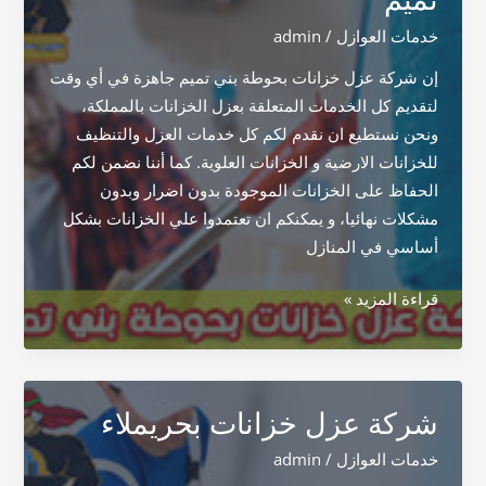
خدمات العوازل
/
admin
إن شركة عزل خزانات بحوطة بني تميم جاهزة في أي وقت
لتقديم كل الخدمات المتعلقة بعزل الخزانات بالمملكة،
ونحن نستطيع ان نقدم لكم كل خدمات العزل والتنظيف
للخزانات الارضية و الخزانات العلوية. كما أننا نضمن لكم
الحفاظ على الخزانات الموجودة بدون اضرار وبدون
مشكلات نهائيا، و يمكنكم ان تعتمدوا علي الخزانات بشكل
أساسي في المنازل
شركة
قراءة المزيد »
عزل
خزانات
بحوطة
بني
شركة عزل خزانات بحريملاء
تميم
خدمات العوازل
/
admin