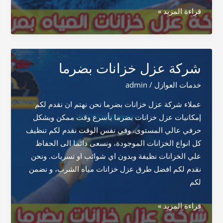
شركة
قراءة المزيد »
عزل
خزانات
المياه
بمرات
شركة عزل خزانات بضرما
خدمات العوازل
/
admin
عملاء شركة عزل خزانات بضرما نحن نهتم ان نقدم لكم
إمكانيات عزل خزانات بضرما بأسرع وقت ممكن وبشكل
حرفي عالي المستوى. وفي نفس الوقت نقدم لكم تنظيف
كل انواع الخزانات الموجودة، ونسعى دائما الى الحفاظ
علي الخزانات نظيفة وبدون اي شوائب او تسربات. ونحن
نقدم لكم افضل طرق عزل خزانات مياه الشرب، و نضمن
لكم
شركة
قراءة المزيد »
عزل