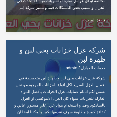
مختلفة أو أي عوامل ضارة او تسربات مياه قد تحدث في
الخزان و تسبب بعض المشكلات فيه. و تتميز شركة […]
شركة
قراءة المزيد »
عزل
خزانات
بحي
العليا
شركة عزل خزانات بحي لبن و
ظهرة لبن
خدمات العوازل
/
admin
شركة عزل خزانات بحي لبن و ظهرة لبن متخصصة في
اعمال العزل السريع لكل انواع الخزانات الموجودة و نحن
نضمن لكم اتمام عمليات عزل الخزانات بأفضل المواد
العازلة للخزانات سواء كان العزل الايبوكسي او العزل
بالسايكوبروف. و استخدام مواد عزل علي مستوي عالي و
كفاءة كبيرة مطلوبة سوف نقدمها لكم، و يمكننا ايضا ان