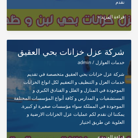
نقدم
شركة
قراءة المزيد »
عزل
خزانات
بحي
لبن
شركة عزل خزانات بحي العقيق
و
خدمات العوازل
/
admin
ظهرة
لبن
شركة عزل خزانات بحي العقيق متخصصة في تقديم
خدمات العزل و التنظيف و التعقيم لكل انواع الخزانات
الموجودة في المنازل و الفلل و الفنادق الكبري و
المستشفيات و المدارس و كافة أنواع المؤسسات المختلفة
الموجودة في المملكة سواء مؤسسات صغيرة او كبيرة.
يمكننا ان نقدم لكم عمليات عزل الخزانات الارضية و
العلوية عن طريق اختيار
شركة
قراءة المزيد »