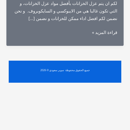
لكم ان يتم عزل الخزانات بأفضل مواد عزل الخزانات، و
التي تكون غالبا هي من الايبوكسي و السايكوبروف. و نحن
نضمن لكم افضل اداء ممكن للخزانات و نضمن […]
شركة
قراءة المزيد »
عزل
خزانات
بحي
العزيزية
جميع الحقوق محفوظة سوبر سعودي © 2026