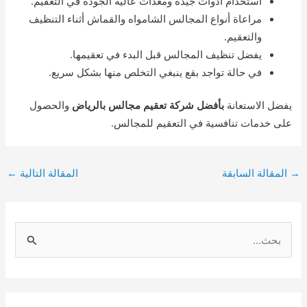
استخدام أدوات جيدة ومعدات عالية الجودة في التعقيم.
مراعاة أنواع المجالس الشامواه والقماش أثناء التنظيف
والتعقيم.
يفضل تنظيف المجالس قبل البدء في تعقيمها.
في حالة تواجد بقع ينبغي التخلص منها بشكل سريع.
يفضل الاستعانة
بأفضل شركة تعقيم مجالس بالرياض
والحصول
على خدمات تنافسية في التعقيم للمجالس.
Post
→
المقالة السابقة
المقالة التالية
←
navigation
S
e
a
r