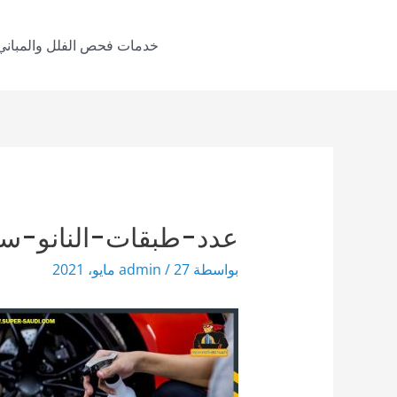
خطي
لى
خدمات فحص الفلل والمباني
لمحتوى
عدد-طبقات-النانو-سي
بواسطة
27 مايو، 2021
/
admin