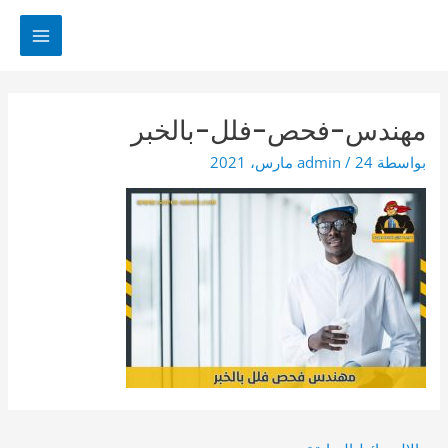
خطي
لى
MAIN
لمحتوى
MENU
مهندس-فحص-فلل-بالخبر
بواسطة
24 مارس، 2021
/
admin
Post